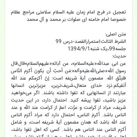
تعجیل در فرج امام زمان علیه السلام سلامتی مراجع عظام
خصوصا امام خامنه ای صلوات بر محمد و آل محمد
متن اصلی:
الشرط الثالث:استمرارالقصد-درس 99
جلسه99،یک شنبه1394/9/1
حدیث:
عن ابی عبدالله«علیه‌السلام»، عن آبائه«علیهم‌السلام»قال:قال
رسول الله«صلی‌الله‌علیه‌وآله»:مَن أحبّ أن یکونَ أکرَم النّاس
فلیَتَّقِ الله. مضمون آیۀ شریفه است: إنّ أکرَمکم عند الله
أتقیکم.نزد خدای متعال،شریف‌ترین، عزیزترین انسانها
عبارتند از انسانهایی که تقوا داشته باشند. اگر می‌خواهید
عزیز باشید، تقوا پیشه کنید. احتمال دارد، در این حدیث
شریف، مراد از کرامت و عزّت، اعمّ از کرامت عند الله و عند
الناس باشد. أکرمَ الناس، احتمال دارد که مراد أکرَم الناس
عند الله باشد که همان مضمون آیۀ شریفه است، و شامل
أکرَم الناس عند الناس هم باشد. کسی که اهل تقوا باشد،