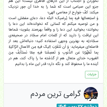
نخوردن و اجتناب از این کارهای ظاهری نیست؛ این هم
جزو این صیامی است که شما را به خدا آن جور نزدیک
میکند: کفّ جَوارِح از معاصی الهی؛
وَ استِعمالِها فیهِ بِما یُرضیک؛ البتّه دعا، دعای مفصّلی است
و من توصیه میکنم که کسانی که نخوانده‌اند این دعا را
بخوانند؛ بخوانید این دعا را و واقعاً بهره‌مند بشوید؛ شماها
این لیاقت را دارید که از کلمات امام سجّاد در صحیفه‌ی
سجّادیّه به بهترین وجهی استفاده کنید؛ دنباله‌اش بعد از
فاصله‌ای میفرماید: وَ اَن نَتَقَرَّبَ اِلیکَ فیهِ مِن الاَعمالِ الزّاکیَةِ
بِما تُطَهِّرُنا عَن الذُّنوبِ وَ تَعصِمُنا فیهِ مِمّا نَستَأنِفُ مِنَ
العَیوب؛ خدای متعال هم از گذشته ما را پاک کند، هم در
آینده ما را محفوظ کند و نگه دارد؛ قدر این ماه را بدانیم‌
جزئیات
گرامی ترین مردم