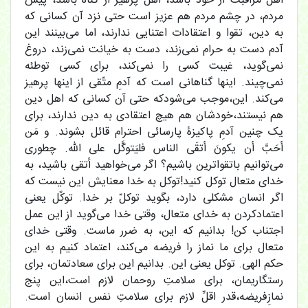
اهل مراقبت از خود باشد، اهل پرهیز از گناه باشد، پیش
مردم، در چشم مردم هم عزیز است حتی نزد آن کسانی که
به دین، تقوا و اعتقادات اعتنایی ندارند، اما می‌بینند این
آدم دست به حرام نمی‌زند، دست به خیانت نمی‌زند، دروغ
نمی‌گوید، غیبت کسی را نمی‌کند، برای کسی توطئه
نمی‌چیند. اینها گناهانی است که آدمِ متّقی از اینها پرهیز
می‌کند. این،موجب می‌شودکه حتی آن کسانی که اهل دین
هم نیستند،خودشان هم هیچ اعتقادی به دین ندارند، برای
یک چنین آدمِ پاکیزۀ پارسائی احترام قائل بشوند. و مَن
أحَبَّ أن یکونَ أتقَی الناس فلیَتوکَّل علی الله. چطوری
می‌توانیم باتقواترین باشیم؟ اگر می‌خواهید أتقی باشید، به
خدای متعال توکل کنید!توکل به خدا معنایش این نیست که
اگر انسان مشکلی دارد، بگوید توکلّ بر خدا. توکّل یعنی
اعتمادکردن به خدای متعال، وقتی خدا می‌گوید از این عمل
اجتناب کن! بدانیم که این، به ضرر ماست. وقتی خدای
متعال برای ما نماز را فریضه می‌کند، اعتماد کنیم به این
حکم الهی. توکل یعنی این. بدانیم این برای سعادتمان، برای
رستگاریمان، برای سلامتِ روحمان لازم است،این پنج
نمازِفریضه،قدر اقلِّ لازم برای سلامتِ نفس انسان است.