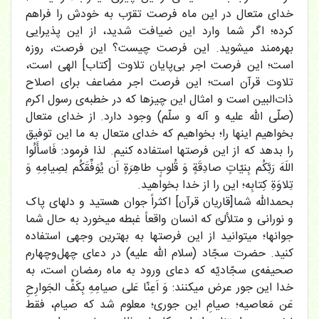
خدای متعال در این ماه فرصت تقرّب به خودش را فراهم
کرده؛ اگر شما وارد این ضیافت شدید، از این پذیرایی
بهره‌مند میشوید. این فرصت چیست؟ این فرصت، روزه
است؛ این فرصت اجر بی‌پایان تلاوت [کتاب] الهی است،
تلاوت قرآن است؛ این فرصت اجر مضاعف برای اصلاح
ذات‌البین است و امثال این چیزها که در خطبه‌ی رسول اکرم
(صلّی الله علیه و آله و سلّم) وجود دارد. از خدای متعال
بخواهیم اینها را؛ بخواهیم که خدای متعال به ما این توفیق
را بدهد که از این فرصتها استفاده کنیم. لذا فرمود: فَاسأَلُوا
اللَهَ رَبَّکُم بِنیّاتٍ صادِقَةٍ وَ قُلوبٍ طاهِرَةٍ اَن یُوَفِّقَکُم لِصِیامِهِ وَ
تِلاوَةِ کِتابِه؛ این را از خدا بخواهید‌.
بحمدالله شما[قاریان قرآن] اکثراً جوان هستید و دلهای پاک
و نورانی و متلألئ که انسان واقعاً غبطه میخورد به حال شما
جوانها؛ میتوانید از این فرصتها به بهترین وجهی استفاده
کنید. حضرت سجّاد (سلام اﷲ علیه) در دعای چهل‌وچهارم
صحیفه‌ی سجّادیّه که دعای ورود به ماه رمضان است، به
خدا این جور عرض میکنند: وَ اَعِنّا عَلی صیامِهِ بِکَفِّ الجَوارِحِ
عَن مَعاصیه؛ صیامِ این جوری؛ معلوم شد که صیام، فقط