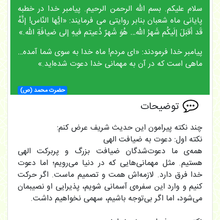
سلام علیکم. بسم الله الرحمن الرحیم. پیامبر خدا در خطبه
پایانی ماه شعبان بنابر روایتی می فرمایند: «ایُّها النّاس! إنَّهُ
قَد أقبَلَ إلَیکُم شَهرُ الله… هُوَ شَهرٌ دُعیتم فیهِ إلی ضیافَةِ الله.»
پیامبر خدا فرمودند: «ای مردم! ماه خدا به سوی شما آمده…
ماهی است که در آن به مهمانی خدا دعوت شده‌اید.»
حضرت محمد (ص)
توضیحات
چند نکته پیرامون این حدیث شریف عرض کنم:
نکته اول: دعوت به ضیافت الهی
همه‌ی ما دعوت‌شدگان ضیافت بزرگ و پربرکت الهی
هستیم. مثل مهمانی‌هایی که در دنیا می‌رویم؛ اما دعوت
خدا فرق دارد. لازمه‌اش همت و تصمیم ماست. اگر حرکت
کنیم و وارد این سفره‌ی آسمانی شویم، پذیرایی او نصیبمان
می‌شود، اما اگر بی‌توجه باشیم، سهمی نخواهیم داشت.