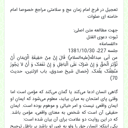
تعجیل در فرج امام زمان عج و سلامتی مراجع خصوصا امام
خامنه ای صلوات
جهت مطالعه متن اصلی:
ثبوت دعوی القتل
«القسامة»
جلسه 227، 1381/10/30
عن أبی عبدالله(‌علیه‌السلام): قَالَ إِنَّ مِنْ حَقِیقَةِ اَلْإِیمَانِ أَنْ
تُؤْثِرَ اَلْحَقَّ وَ إِنْ ضَرَّکَ عَلَى اَلْبَاطِلِ وَ إِنْ نَفَعَکَ وَ أَنْ لاَ یَجُوزَ
مَنْطِقُکَ عِلْمَکَ. (خصال شیخ صدوق، باب الإثنین، حدیث
70)
گاهی انسان ادعا می‌کند یا گمان می‌کند که مؤمن است اما
وقتی پای امتحان به میان بیاید، معلوم می‌شود که ایمانِ او
ایمان واقعی نیست و امر خیالی و موهوم بوده است. ایمان
حقیقی آن است که شخص به معنای واقعی، مؤمن باشد.
که در این روایت دو علامت برای آن بیان شده است:
یکی اینکه: انسان حق را ولو به ضرر او باشد بر باطل ترجیح