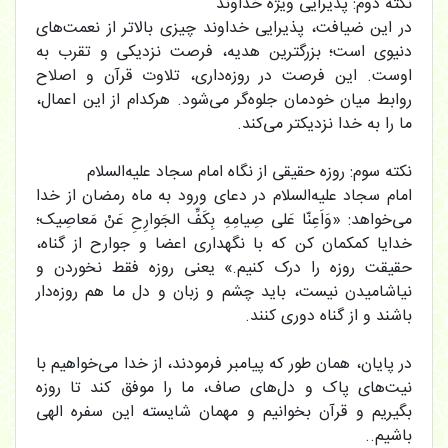
نکته دوم: پذیرایی ویژه خداوند
در این ضیافت، پذیرایی خداوند چیزی بالاتر از نعمت‌های
دنیوی است؛ بزرگترین هدیه، فرصت نزدیکی و تقرب به
اوست. این فرصت در روزه‌داری، تلاوت قرآن و اصلاح
روابط میان خودمان جلوه‌گر می‌شود. هرکدام از این اعمال،
ما را به خدا نزدیکتر می‌کند.
نکته سوم: روزه حقیقی از نگاه امام سجاد علیه‌السلام
امام سجاد علیه‌السلام در دعای ورود به ماه رمضان از خدا
می‌خواهد: «وَاَعِنّا عَلى صِیامِهِ بِکَفِّ الجَوارِحِ عَنْ مَعاصِیک؛
خدایا کمکمان کن که با نگهداری اعضا و جوارح از گناه،
حقیقت روزه را درک کنیم.» یعنی روزه فقط نخوردن و
نیاشامیدن نیست، باید چشم و زبان و دل ما هم روزه‌دار
باشند و از گناه دوری کنند.
در پایان، همان طور که پیامبر فرمودند، از خدا می‌خواهیم با
نیت‌های پاک و دل‌های صاف، ما را موفق کند تا روزه
بگیریم و قرآن بخوانیم و مهمان شایسته این سفره الهی
باشیم..