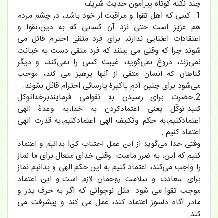
چند نکته کوتاه پیرامون حدیث شریف:
1. کسی که اهل تقوا و مراقبت از خود باشد، در چشم مردم
هم عزیز است حتی نزد آن کسانی که به دین،تقوا و
اعتقادات اعتنایی ندارند برای فرد متقی احترام قائل می
شوند چرا که وقتی می بینند که فرد متقی دست به خیانت
نمی‌زند، دروغ نمی‌گوید، غیبت کسی را نمی‌کند، و دیگر
گناهان که انسان متقی از آنها پرهیز می کند، موجب
می‌شود برای چنین آدمِ پاکیزۀ پارسائی احترام قائل بشوند.
2.حضرت برای رسیدن به تقوامی فرمایندبرخداتوکل
کنید.توکّل یعنی اعتمادکردن به خدا،به وعدۀ الهی
اعتمادکنیم،به حکم وتکلیف الهی اعتمادکنیم،به قدرت الهی
اعتماد کنیم .
وقتی خدا می‌گوید از این عمل اجتناب کن! بدانیم و اعتماد
کنیم که این، به ضرر ماست. وقتی خدای متعال برای ما نماز
را واجب می‌کند، اعتماد کنیم به این حکم الهی و بدانیم نماز
برای سعادت و سلامتِ روحمان لازم است.و این اعتماد
موجب تقوا می شود. مثل نوجوانی که اگر به حرف پدر و
مادر آگاه دلسوز اعتماد کند، عمل می کند و پیشرفت می
کند.