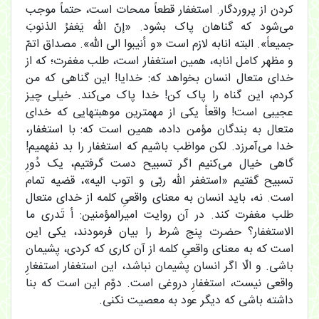
کردن از پروردگار. استغفار قطعاً ممحات است، حتماً موجب
می‌شود که گناهان پاک بشود. «إنّ الله یَغفرُ الذنوبَ
جمیعاً». البته انابه لازم است «و أنیبوا الی الله». مصداق اتمّ
و مظهر کامل انابه، همین استغفار است، طلب مغفرت؛ که از
خدای متعال انسان بخواهد که: خدایا! این گناهی که من
کردم، این گناه را پاک کن! خدا پاک می‌کند. خیلی چیز
عجیبی است! واقعاً یکی از مهمترین موهبتهایی که خدای
متعال به بندگان مؤمن داده، همین است که: با استغفار،
خدا می‌آمرزد. لکن مواظب باشیم که استغفار را بد نفهمیم!
گاهی خیال می‌کنیم اگر تسبیح دست گرفتیم، یک دُورِ
تسبیح گفتیم «استغفر الله ربّی و اتوب الیه»، قضیه تمام
است. نه، باید انسان به معنای واقعیِ کلمه از خدای متعال
طلب مغفرت کند. در آن روایت امیرالمؤمنین: أ تَدری ما
الاستغفار؟ حضرت پنج شرط را بیان فرمودند، یکی این
است که به معنای واقعیِ کلمه از آن کاری که کردی، پشیمان
باشی. و الّا اگر انسان پشیمان نباشد، این استغفار استفغارِ
واقعی نیست، استغفارِ دروغی است. دوّم این است که بنا
داشته باشی که دیگر عود به معصیت نکنی.