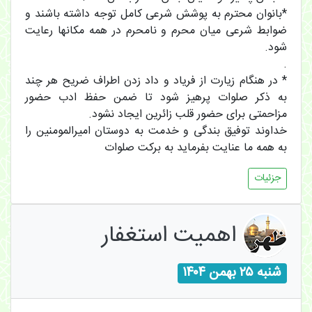
*بانوان محترم به پوشش شرعی کامل توجه داشته باشند و
ضوابط شرعی میان محرم و نامحرم در همه مکانها رعایت
شود.
.
* در هنگام زیارت از فریاد و داد زدن اطراف ضریح هر چند
به ذکر صلوات پرهیز شود تا ضمن حفظ ادب حضور
مزاحمتی برای حضور قلب زائرین ایجاد نشود.
خداوند توفیق بندگی و خدمت به دوستان امیرالمومنین را
به همه ما عنایت بفرماید به برکت صلوات
جزئیات
اهمیت استغفار
شنبه ۲۵ بهمن ۱۴۰۴