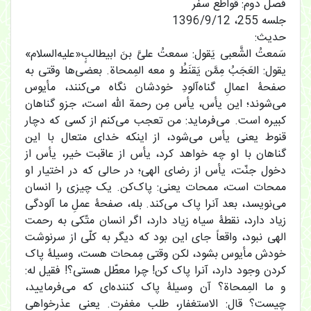
فصل دوم: قواطع سفر
جلسه 255، 1396/9/12
حدیث:
سَمعتُ الشَّعبی یَقول: سمعتُ علیَّ بنَ ابیطالبٍ«علیه‌السلام»
یقول: العَجَبُ مِمَّن یَقنَطُ و معه المِمحاة. بعضی‌ها وقتی به
صفحۀ اعمالِ گناه‌آلودِ خودشان نگاه می‌کنند، مأیوس
می‌شوند؛ این یأس، یأس مِن رحمة الله است، جزو گناهان
کبیره است. می‌فرماید: من تعجب می‌کنم از کسی که دچار
قنوط یعنی یأس می‌شود، از اینکه خدای متعال با این
گناهان با او چه خواهد کرد، یأس از عاقبت خیر، یأس از
دخول جنّت، یأس از رضای الهی؛ در حالی که در اختیار او
ممحات است، ممحات یعنی: پاک‌کن. یک چیزی را انسان
می‌نویسد، بعد آنرا پاک می‌کند. بله، صفحۀ عملِ ما آلودگی
زیاد دارد، نقطۀ سیاه زیاد دارد، اگر انسان متّکی به رحمت
الهی نبود، واقعاً جای این بود که دیگر به کلّی از سرنوشت
خودش مأیوس بشود، لکن وقتی مِمحات هست، وسیلۀ پاک
کردن وجود دارد، آنرا پاک کن! چرا معطّل هستی؟! فقیل له:
و ما المِمحاة؟ آن وسیلۀ پاک کننده‌ای که می‌فرمایید،
چیست؟ قال: الاستغفار، طلب مغفرت. یعنی عذرخواهی