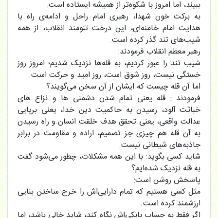
ببیند، اما امروز با شکوه‌تر از همیشه ایستاده است.
به برکت خون شهدا، رهبری امام راحل و ادامه‌ی راه با
هدایت امام خامنه‌ای، این درخت تنومند انقلاب، از همه
شیب‌های تند گذر کرده است.
رهبر معظم انقلاب فرمودند:
شیب تند را عبور کردیم، به قله‌ها نزدیک شدیم؛ امروز روز
خستگی نیست، روز شوق است، روز امید و حرکت است.
اما آن قله چیست که ایشان از آن سخن می‌گویند؟
فرمودند : قله یعنی تمام شدن دشمنی ها و نزاع های
خباثت آلود، رسیدن به حاکمیت دین خدا، یعنی برپایی
عدالت واقعی، یعنی تحقق هدف خلقت انسان.و راه رسیدن
به آن قله هم چیزی جز تصمیم، اراده و مقاومت در برابر
جاذبه‌های شیطانی نیست.
شاید کسی بگوید: با این همه مشکلات، چطور می‌شود گفت
به قله نزدیک شده‌ایم؟
پاسخش روشن است:
مثل کسی هستیم که تمام دارایی‌اش را خرج ساختن بنایی
ارزشمند کرده است.
اگر فقط به حساب بانکی‌اش نگاه کند، شاید خالی باشد، اما