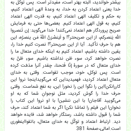
بیشتر خواندید، البته بهتر است، مفیدتر است. پس توکل به
خدا یعنی اعتماد کردن به خدا، به وعدۀ الهی اعتماد کنیم،
به حکم و تکلیف الهی اعتماد کنیم، به قدرت الهی اعتماد
کنیم، به قول الهی اعتماد کنیم. بعضی‌ها حتی به فرمایش
صریح پروردگار هم اعتماد نمی‌کنند! خدا می‌گوید: إن تَنصروا
الله یَنصرکم، از این صریحتر؟! و لَیَنصُرَنَّ اللهُ مَن ینصرُه، این
هم با حرفِ تأکید. آیا از این صریحتر؟! نصرت کنیم خدا را،
یقین داشته باشیم، اعتماد کنیم به اینکه خدای متعال ما را
نصرت خواهد کرد، سوء ظن نداشته باشیم. سوءِ ظنِّ به
خدای متعال که در سورۀ إنّا فَتحنا، چقدر آنرا مذمّت کرده
است. پس توکل، خود، موجب تقواست. وقتی به خدای
متعال اعتماد کردید، فهمیدیداین که می‌گویداینجا نرو! این
کاررانکن!این را نگو! این را نخور! این، به نفع شماست. وقتی
حرف خدا را گوش کردید، مثل نوجوانِ شما که به او
می‌گویید آقاجان! با این ننشین! با او نرو! این کتاب را
نخوان! این فیلم را تماشا نکن! اگر به شما اعتماد کند، حرف
شما را قبول داشته باشد، رستگار خواهد شد، فایده خواهد
دید. ارتباط اعتماد و توکّل به خدای متعال، باتقوااینطوری
است.امالی،صفحۀ 381