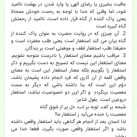
عاقبت بخیری یا رضای الهی یا وارد شدن در بهشت ناامید
شود، اما وقتی که خدا با توجه به رحمت خودش ممحاة
یعنی پاک کننده از گناه قرار داده است، ناامید از رحمتش
گناه کبیره است.
2. آن چیزی که در روایت حضرت به عنوان پاک کننده از
گناه بیان می کند استغفار است یعنی طلب مغفرت است و
حقیقتا طلب استغفار لطف و موهبتی است بر بندگان.
3. مراقب باشیم معنای استغفار را نادرست متوجه نشویم،
معنای استغفار این نیست که تسبیح به دست بگیریم و ذکر
استغفار را بگوییم بلکه معنار استغفار این است به معنای
واقعیِ کلمه از آن کاری که فرد انجام داده پشیمان باشد،
دوّم این است که بنا داشته باشی که دیگر به سمت
معصیت برنگردد. و اگر این دو خصوصیت نباشد، استغفار
دروغین است. بقول شاعر:
سُبحه بر کف، توبه بر لب، دل پر از شوق گناه
معصیت را خنده می‌آید ز استغفار ما!
لذا انسان بعد از انجام هر گناهی باید استغفار واقعی داشته
باشد و اگر استغفار واقعی صورت بگیرد، قطعا خدا می
بخشد.