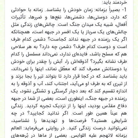
خردمند باید:
1- بصیراً بزمانه: زمان خودش را بشناسد. زمانه با حوادثی
که دارد، دوستی‌ها، دشمنی‌ها، نفع‌ها و ضررها، تأثیرات
أفعال، شبیه یک میدان جنگ است. چالش‌های زندگی مثل
چالش‌های یک سرباز یا یک افسر در جبهه است، همچنانکه
اگر یک رزمنده در جبهه نداند کجاست؟ دشمن کدام طرف
است و دوست کدام طرف؟ دشمن چه دارد؟ به هر سلاحی
هم که مسلح باشد، فایده‌ای ندارد، نمی‌داند مسلسل را کدام
طرف نشانه بگیرد؟ آذوقه‌اش را، آبش را چقدر برای خودش
یا دوستانش مصرف کند که معطّل نماند، اینها را نمی‌داند،
باید بشناسد که در کجا قرار دارد تا بتواند تیر را بجا بزند و
از تیری که به طرف او می‌آید، اجتناب کند، آب و آذوقه را به
اندازه تقسیم کند که بعد دچار گرسنگی و تشنگی نشود، یک
رزمنده در جبهه جنگ، اینطوری است، بعضی از شما در جبهه
دفاع مقدّس بودید، اینها را از نزدیک تجربه کردید. زندگی
هم عیناً همین طور است. اگر ندانید کجایید؟ در چه
شرایطی هستید؟ فرصت‌ها و تهدید‌ها را نشناسید،
نمی‌توانید درست زندگی کنید. در روایتی می‌فرماید: العالم
بزمانه لاتهجم علیه اللوابس. بعضی از ماها در بُرهه‌های