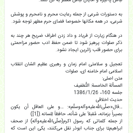
لباس پاکیزه و آقایان لباس معطر به تن کنند.
به دستورات شرعی از جمله رعایت محرم و نامحرم و پوشش
شرعی، در همه مکانها خصوصا فضای حرم مطهر توجه شود.
در هنگام زیارت از فریاد و داد زدن اطراف ضریح هر چند به
ذکر صلوات پرهیز شود تا ضمن حفظ ادب حضور مزاحمتی
برای حضور قلب زائرین ایجاد نشود.
تعجیل و سلامتی امام زمان و رهبری عظیم الشان انقلاب
اسلامی امام خامنه ای، صلوات
متن اصلی:
المسألة الخامسة: التُّطفیف
جلسه 160، 1386/1/26
حدیث اخلاقی
…قال«صلّی‌اللّه‌علیه‌وآله‌وسلّم»: …و علی العاقل أن یکون
بصیراً بزمانه، مُقبلاً علی شأنه، حافظاً لِلسانه.([1])
از جمله کلماتی که رسول اکرم(صلّی‌اللّه‌علیه‌وآله) از صحف
ابراهیمu برای جناب ابوذر نقل می‌کنند، یکی این است که