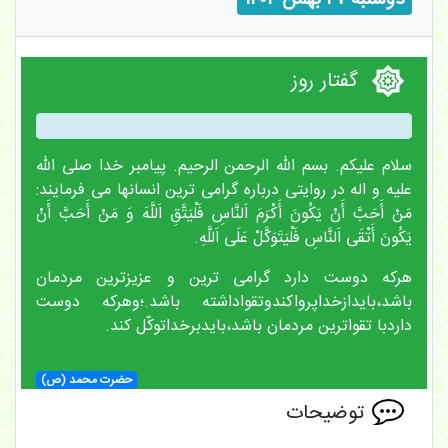
دوشنبه ۲۷ بهمن ۱۴۰۴
گفتار روز
سلام علیکم. بسم الله الرحمن الرحیم. پیامبر خدا صلی الله
علیه و اله در روایتی درباره گرامی ترین انسانها می فرمایند:
مَنْ أَحَبَّ أَنْ یَکُونَ أَکْرَمَ اَلنَّاسِ فَلْیَتَّقِ اَللَّهَ وَ مَنْ أَحَبَّ أَنْ
یَکُونَ أَتْقَى اَلنَّاسِ فَلْیَتَوَکَّلْ عَلَى اَللَّهِ.
هرکه دوست دارد گرامی ترین و عزیزترین مردمان
باشد،بایدازخداپرواکندوتقواداشته باشد.؛وهرکه دوست
داردبا تقواترین مردمان باشد،بایدبرخداتوکّل کند.
حضرت محمد (ص)
توضیحات