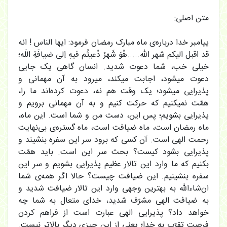
متن اصلی:
پیامبر خدا درباره‌ی ماه مبارک رمضان فرمود: ایها الناس ! انه
قد اقبل الیکم شهر الله.....هُوَ شَهرٌ دُعیتُم فیهِ اِلى ضیافَةِ اللَه؛
خیلی خب، شما دعوت شدید. انسان گاهی یک جایی
دعوت میشود، اجابت میکند، میرود به آن مهمانی و
پذیرایی میشود؛ یک وقت هم نه، دعوت کرده‌اند ما را،
همّت نمیکنیم که حرکت کنیم و به آن مهمانی برویم و
پذیرایی بشویم؛ پس این، دست من و شما است. این ماه،
ماه رمضان است، ماه ضیافت است، ماه گستره‌ی بی‌نهایت
رحمت الهی است. آن کسی که برود سر این سفره بنشیند و
پذیرایی بشود کیست؟ بحث سر این است. باید همّت
بکنیم که ما وارد این تالار عظیم پذیرایی بشویم و سر این
سفره بنشینیم. این ضیافت چیست؟ حالا اگر همه‌ی شما
ان‌شاءالله به بهترین وجهی وارد این تالار ضیافت شدید و
به ضیافت الهی مشرّف شدید، خدای متعال به شما چه
خواهد داد؟ پذیرایی الهی عبارت است از فراهم کردن
فرصت تقرّب به خدا؛ یعنی از این چیزی دیگر بالاتر نیست.