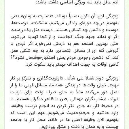
آدم عاقل باید سه ویژگی اساسی داشته باشد:
ویژیگی اول: أن یکون بصیراً بزمانه. «بصیرت به زمان».یعنی
بفهمیم در چه دوره‌ای زندگی می‌کنیم، مشکلات، فرصت‌ها،
دوست و دشمن چه کسانی هستند. درست مثل یک رزمنده،
اگر او نداند جبهه جنگ کجاست و از کجا تهدید می‌شود،
حتی بهترین اسلحه هم به دردش نمی‌خورد.اگر فردی یا
گروهی گله ای از مسائل اقتصادی دارد به چه شکلی عمل
کند، که دشمن وجودی مردم یعنی استکبارخوشحال نشود؟؟
گاهی اوقات به جهت اهداف مهمتر باید سکوت کرد.
ویژیگی دوم: مُقبلاً علی شأنه. «اولویت‌گذاری و تمرکز بر کار
مهم». خیلی وقت‌ها در زندگی همه ما، مسائل فرعی ما را از
اصل دور می‌کند؛ مثلاً به جای صرف وقت برای تربیت
فرزند، بیشتر نگران مهمانی رفتن یا ظاهر دیگران هستیم. یا
در محیط کار، به جای فکر کردن به انجام درست وظیفه،
وارد حاشیه و حرف‌وحدیث می‌شویم. مهم این است که
بفهمیم الان وظیفه اصلی ما در خانه، محل کار یا جامعه
چیست و به همان با دقت و عشق بپردازیم.