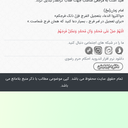
امید است به مرجعی مناسب جهت طلاب گرانقدر تبدیل گردد.
امام زمان(عجّ):
«واکثروا الدعاء بتعجیل الفرج فإنّ ذلک فرجکم»
«برای تعجیل در امر فرج ، بسیار دعا کنید که همان فرج شماست.»
الّلهُمَّ صَلِّ عَلَی مُحَمَّدٍ وَآلِ مُحَمَّدٍ وَعَجِّلْ فَرَجَهُمْ
ما را در شبکه های اجتماعی دنبال کنید.
دانلود نرم افزار اندروید احکام حرم رضوی
تمام حقوق
سایت
محفوظ می باشد. کپی موضوعی مطالب با ذکر منبع بلامانع می
باشد.