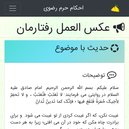
احکام حرم رضوی
عکس العمل رفتارمان
حدیث با موضوع
توضیحات
سلام علیکم. بسم الله الرحمن الرحیم. امام صادق علیه
السلام در روایتی می فرمایند: لا تَغتَبْ فتُغتَبُ ، و لا تَحفِرْ
لِأخِیکَ حُفرَةً فَتَقَعَ فیها ؛ فإنَّکَ کما تَدینُ تُدانُ.
غیبت نکن، که اگر غیبت کردی از تو غیبت مى شود. و براى
برادرت چاه مکن که خود در آن مى افتى؛ زیرا به هر دست