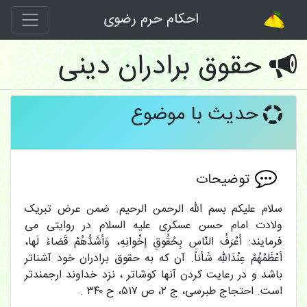
احکام حرم رضوی
حقوق برادران دینی
حدیث با موضوع
توضیحات
سلام علیکم بسم الله الرحمن الرحیم. ضمن عرض تبریک
ولادت امام حسن عسکری علیه السلام در روایتی می
فرمایند: أعْرَفُ النّاسِ بِحُقُوقِ إخْوانِهِ، وَأشَدُّهُمْ قَضاءً لَها،
أعْظَمُهُمْ عِنْدَاللهِ شَأناً. آن که به حقوق برادران خود آشناتر
باشد و در رعایت کردن آنها کوشاتر ، نزد خداوند ارجمندتر
است. احتجاج طبرسی، ج ۲، ص ۵۱۷، ح ۳۴۰ .