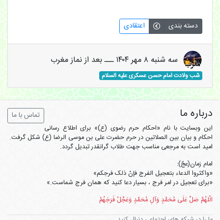
دسته بندی
اعتقادی
سه شنبه ۸ مهر ۱۴۰۴ ـــ بعد از نماز مغرب
شب ولادت امام حسن عسکری علیه السلام
درباره ما
تماس با ما
این وبسایت با نام «احکام حرم رضوی (ع)» برای اطلاع رسانی
احکام و بیان بین الصلاتین در حرم حضرت علی بن موسی الرضا (ع) شکل گرفت.
امید است به مرجعی مناسب جهت طلاب گرانقدر تبدیل گردد.
امام زمان(عجّ):
«واکثروا الدعاء بتعجیل الفرج فإنّ ذلک فرجکم»
«برای تعجیل در امر فرج ، بسیار دعا کنید که همان فرج شماست.»
الّلهُمَّ صَلِّ عَلَی مُحَمَّدٍ وَآلِ مُحَمَّدٍ وَعَجِّلْ فَرَجَهُمْ
ما را در شبکه های اجتماعی دنبال کنید.