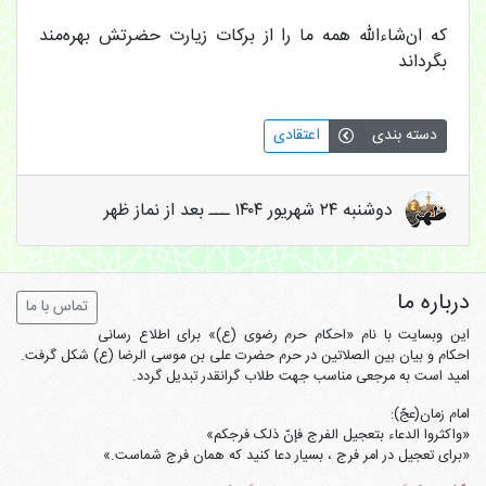
که ان‌شاءالله همه ما را از برکات زیارت حضرتش بهره‌مند
بگرداند
دسته بندی
اعتقادی
دوشنبه ۲۴ شهریور ۱۴۰۴ ـــ بعد از نماز ظهر
درباره ما
تماس با ما
این وبسایت با نام «احکام حرم رضوی (ع)» برای اطلاع رسانی
احکام و بیان بین الصلاتین در حرم حضرت علی بن موسی الرضا (ع) شکل گرفت.
امید است به مرجعی مناسب جهت طلاب گرانقدر تبدیل گردد.
امام زمان(عجّ):
«واکثروا الدعاء بتعجیل الفرج فإنّ ذلک فرجکم»
«برای تعجیل در امر فرج ، بسیار دعا کنید که همان فرج شماست.»