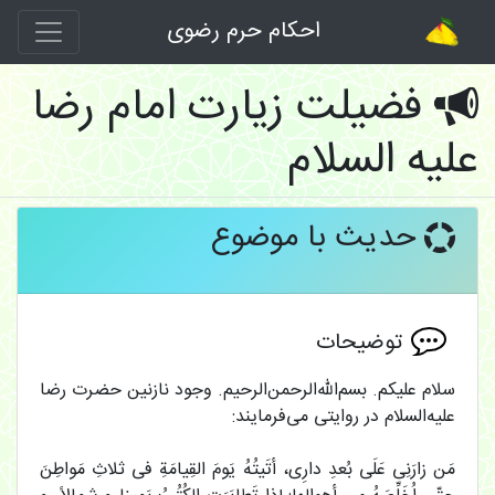
احکام حرم رضوی
فضیلت زیارت امام رضا
علیه السلام
حدیث با موضوع
توضیحات
سلام علیکم. بسم‌الله‌الرحمن‌الرحیم. وجود نازنین حضرت رضا
علیه‌السلام در روایتی می‌فرمایند:
مَن زارَنِی عَلَى بُعدِ دارِی، أتَیتُهُ یَومَ القِیامَةِ فی ثلاثِ مَواطِنَ