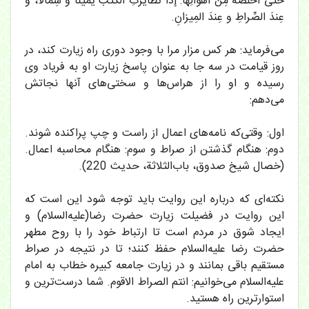
حتّى اُخَلِّصَهُ مِن أهوالِها: إذا تَطایَرَتِ الکُتُبُ یَمینا و شِمالاً، و
عِندَ الصِّراطِ و عِندَ المِیزانِ.
می‌فرماید: هر کس مزار مرا با وجود دوری راه زیارت کند، در
روز قیامت در سه جا به عنوان پاسخ زیارت او به فریاد وی
رسیده و او را از هراس‌ها و سختی‌های آنها نجاتش
می‌دهم:
اول: وقتی‌که نامه‌های اعمال از راست و چپ پراکنده شوند.
دوم: هنگام گذشتن از صراط و سوم: هنگام محاسبه اعمال.
(خصال شیخ صدوق، باب‌الثلاثة، حدیث 220).
نکته‌ای که درباره این روایت باید توجه شود این است که
این روایت در فضیلت زیارت حضرت رضا(علیه‌السلام) و
ایجاد شوق در مردم است تا ارتباط خود را با روح مطهر
حضرت رضا علیه‌السلام حفظ کنند؛ تا در نتیجه در صراط
مستقیم باقی بمانند و در زیارت جامعه کبیره خطاب به امام
علیه‌السلام می‌خوانیم: انتم الصراط الاقوم. شما درست‌ترین و
استوارترین راه هستید.