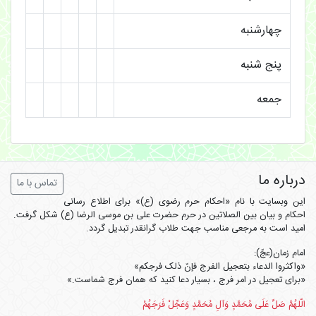
چهارشنبه
پنج شنبه
جمعه
درباره ما
تماس با ما
این وبسایت با نام «احکام حرم رضوی (ع)» برای اطلاع رسانی
احکام و بیان بین الصلاتین در حرم حضرت علی بن موسی الرضا (ع) شکل گرفت.
امید است به مرجعی مناسب جهت طلاب گرانقدر تبدیل گردد.
امام زمان(عجّ):
«واکثروا الدعاء بتعجیل الفرج فإنّ ذلک فرجکم»
«برای تعجیل در امر فرج ، بسیار دعا کنید که همان فرج شماست.»
الّلهُمَّ صَلِّ عَلَی مُحَمَّدٍ وَآلِ مُحَمَّدٍ وَعَجِّلْ فَرَجَهُمْ